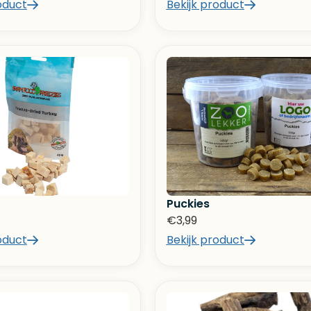
oduct
Bekijk product
Puckies
€
3,99
oduct
Bekijk product