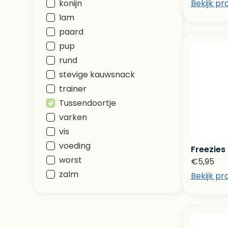
konijn
Bekijk pr
lam
paard
pup
rund
stevige kauwsnack
trainer
Tussendoortje
varken
vis
voeding
Freezies
worst
€
5,95
zalm
Bekijk pr