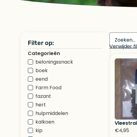
Filter op:
Verwijder fi
Categorieën
beloningssnack
boek
eend
Farm Food
fazant
hert
hulpmiddelen
kalkoen
Vleestra
kip
€
4,95