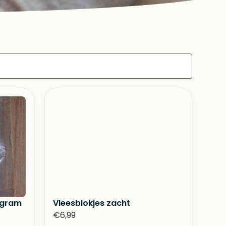
 gram
Vleesblokjes zacht
€
6,99