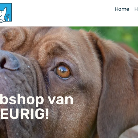
Home
H
ebshop van
EURIG!