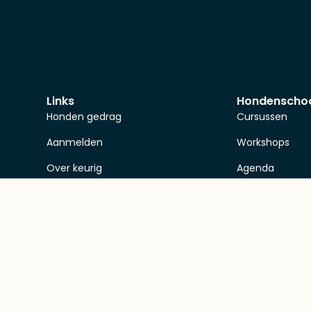
Links
Hondenscho
Honden gedrag
Cursussen
Aanmelden
Workshops
Over keurig
Agenda
Opleidingen
Over de honde
Nieuws
Aanmelden
Kennisbank
Webshop
Contact