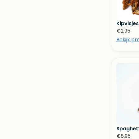
Kipvisjes
€
2,95
Bekijk pr
Spaghett
€
8,95