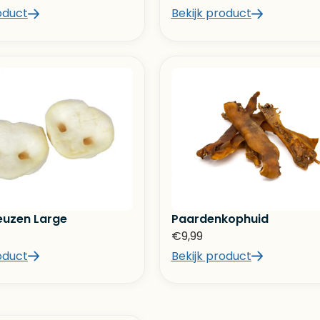
oduct
Bekijk product
euzen Large
Paardenkophuid
€
9,99
oduct
Bekijk product