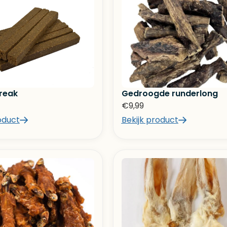
reak
Gedroogde runderlong
€
9,99
oduct
Bekijk product