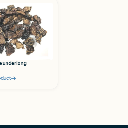
 Runderlong
oduct