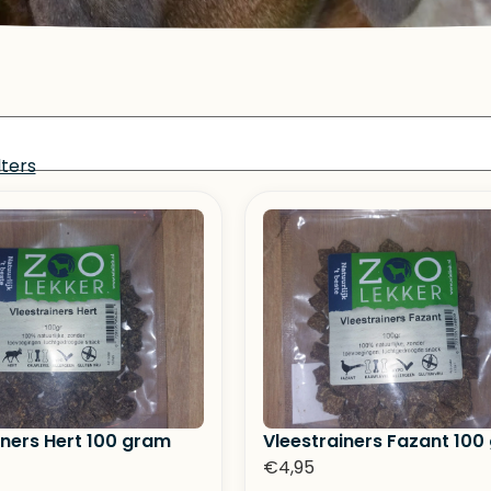
lters
iners Hert 100 gram
Vleestrainers Fazant 100
€
4,95