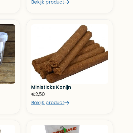
Bekijk product
Ministicks Konijn
€
2,50
Bekijk product