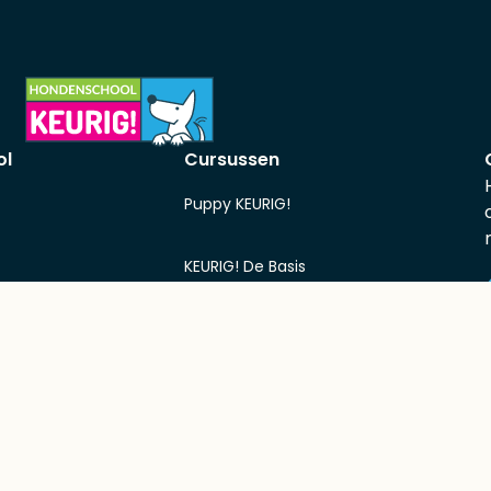
ol
Cursussen
Puppy KEURIG!
KEURIG! De Basis
nschool
KEURIG! Gehoorzaam
KEURIG! Mantrailen
KEURIG! Rally Obedience