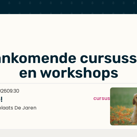
nkomende cursus
en workshops
026
09:30
cursus
!
plaats De Jaren