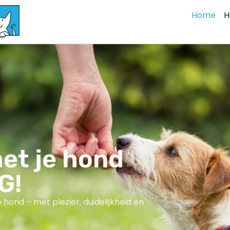
Home
H
t je hond
G!
 hond – met plezier, duidelijkheid en