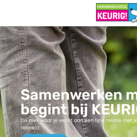
Samenwerken me
begint bij KEURI
Dé plek waar je werkt aan een fijne relatie met je
respect.