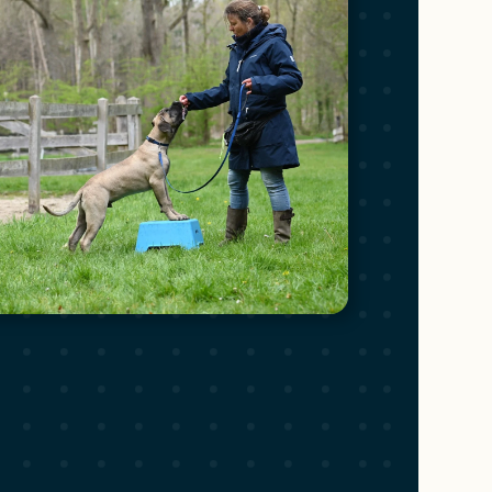
Fijne hondenschool! Silvia geeft op een leuke manier
We hebben met veel plezier puppy, basis en gehoor
gevolgd.
Daarnaast bleek onze hond ook een superspeurder ti
mantrailen.
Claudia en Ken
KEURIG! Mantrailen
,
KEURIG! De Basis