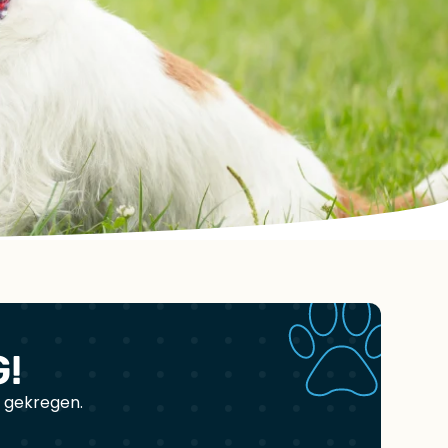
G!
t gekregen.