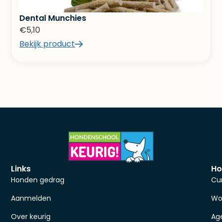
Dental Munchies
€
5,10
Bekijk product
Links
Ho
Honden gedrag
Cu
Aanmelden
Wo
Over keurig
Ag