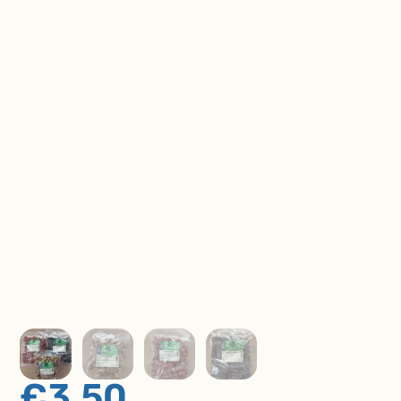
€
3,50