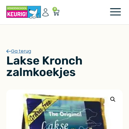
0
Ga terug
Lakse Kronch
zalmkoekjes