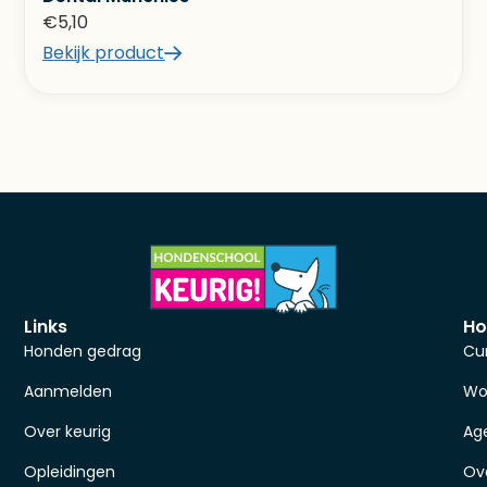
€
5,10
Bekijk product
Links
Ho
Honden gedrag
Cu
Aanmelden
Wo
Over keurig
Ag
Opleidingen
Ov