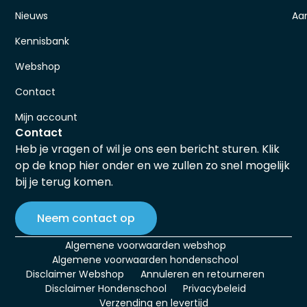
Nieuws
Aa
Kennisbank
Webshop
Contact
Mijn account
Contact
Heb je vragen of wil je ons een bericht sturen. Klik
op de knop hier onder en we zullen zo snel mogelijk
bij je terug komen.
Neem contact op
Algemene voorwaarden webshop
Algemene voorwaarden hondenschool
Disclaimer Webshop
Annuleren en retourneren
Disclaimer Hondenschool
Privacybeleid
Verzending en levertijd