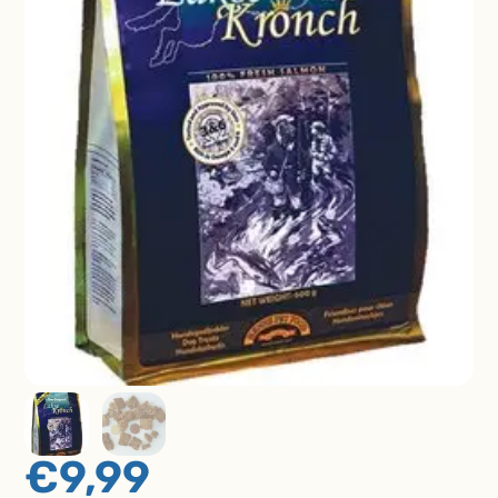
€
9,99