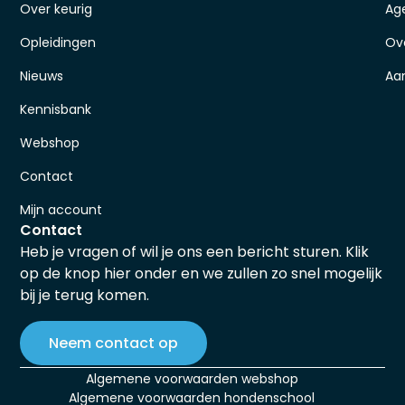
Over keurig
Ag
Opleidingen
Ov
Nieuws
Aa
Kennisbank
Webshop
Contact
Mijn account
Contact
Heb je vragen of wil je ons een bericht sturen. Klik
op de knop hier onder en we zullen zo snel mogelijk
bij je terug komen.
Neem contact op
Algemene voorwaarden webshop
Algemene voorwaarden hondenschool