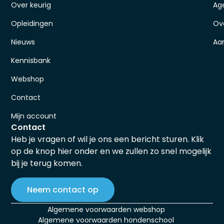
Over keurig
Ag
Opleidingen
Ov
Nieuws
Aa
Kennisbank
Webshop
Contact
Mijn account
Contact
Heb je vragen of wil je ons een bericht sturen. Klik
op de knop hier onder en we zullen zo snel mogelijk
bij je terug komen.
Neem contact op
Algemene voorwaarden webshop
Algemene voorwaarden hondenschool