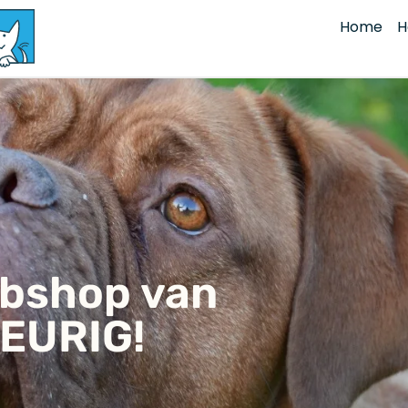
Home
H
ebshop van
EURIG!