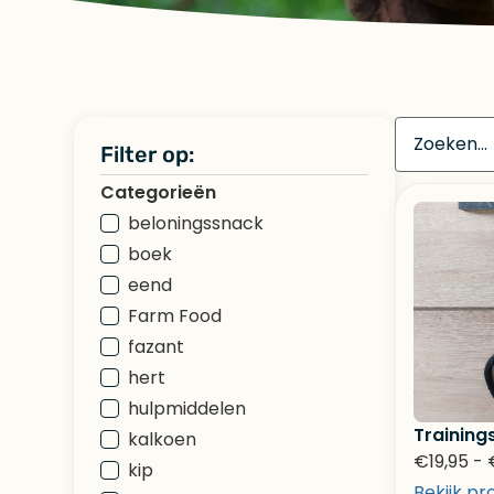
Filter op:
Categorieën
beloningssnack
boek
eend
Farm Food
fazant
hert
hulpmiddelen
Trainings
kalkoen
€
19,95
-
kip
Bekijk pr