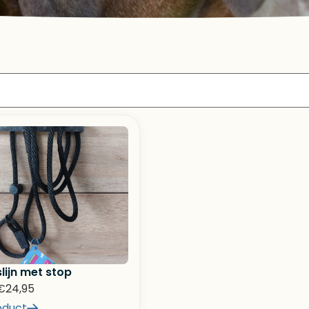
lijn met stop
€
24,95
oduct