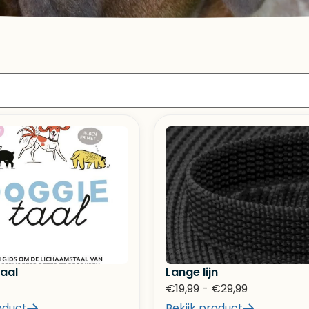
aal
Lange lijn
€
19,99
-
€
29,99
oduct
Bekijk product