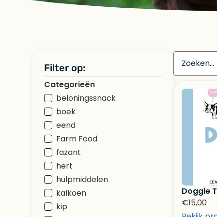
Filter op:
Categorieën
beloningssnack
boek
eend
Farm Food
fazant
hert
hulpmiddelen
Doggie T
kalkoen
€
15,00
kip
Bekijk pr