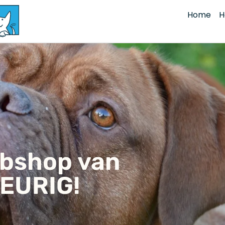
Home
H
ebshop van
EURIG!