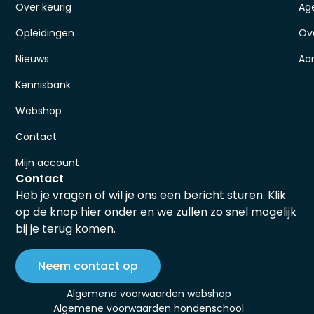
Over keurig
Ag
Opleidingen
Ov
Nieuws
Aa
Kennisbank
Webshop
Contact
Mijn account
Contact
Heb je vragen of wil je ons een bericht sturen. Klik
op de knop hier onder en we zullen zo snel mogelijk
bij je terug komen.
Neem contact op
Algemene voorwaarden webshop
Algemene voorwaarden hondenschool