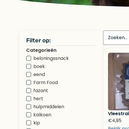
Filter op:
Categorieën
beloningssnack
boek
eend
Farm Food
fazant
hert
hulpmiddelen
Vleestra
kalkoen
€
4,95
kip
Bekijk pr