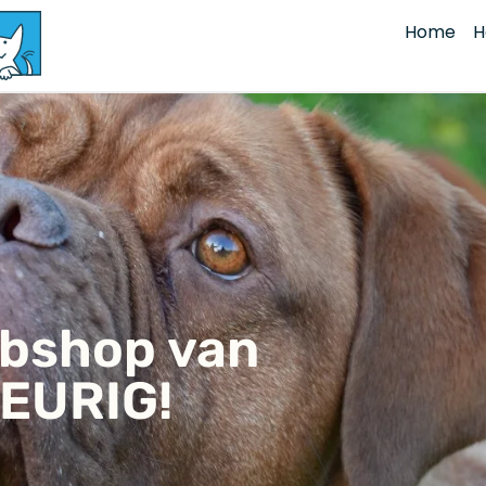
Home
H
ebshop van
EURIG!