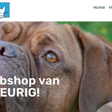
Home
H
ebshop van
EURIG!