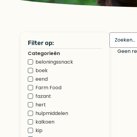
Filter op:
Geen res
Categorieën
beloningssnack
boek
eend
Farm Food
fazant
hert
hulpmiddelen
kalkoen
kip