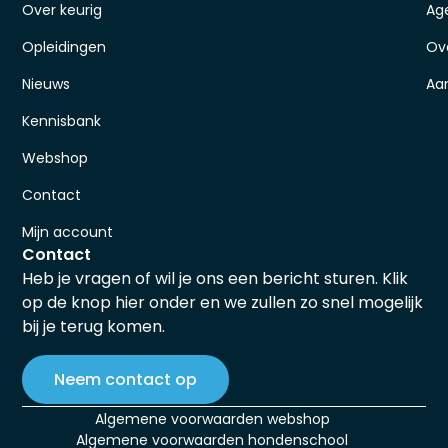
Over keurig
Ag
Opleidingen
Ov
Nieuws
Aa
Kennisbank
Webshop
Contact
Mijn account
Contact
Heb je vragen of wil je ons een bericht sturen. Klik
op de knop hier onder en we zullen zo snel mogelijk
bij je terug komen.
Neem contact op
Algemene voorwaarden webshop
Algemene voorwaarden hondenschool