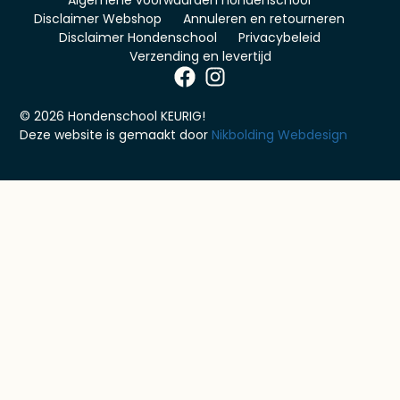
Algemene voorwaarden hondenschool
Disclaimer Webshop
Annuleren en retourneren
Disclaimer Hondenschool
Privacybeleid
Verzending en levertijd
© 2026 Hondenschool KEURIG!
Deze website is gemaakt door
Nikbolding Webdesign