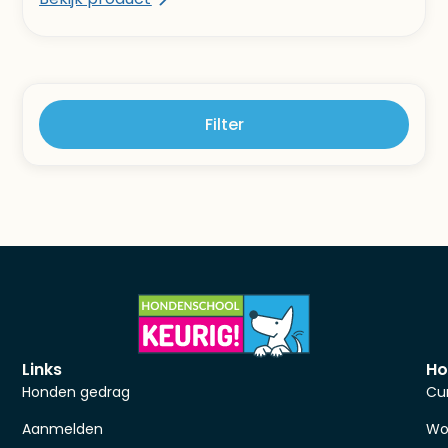
Filter
Links
Ho
Honden gedrag
Cu
Aanmelden
Wo