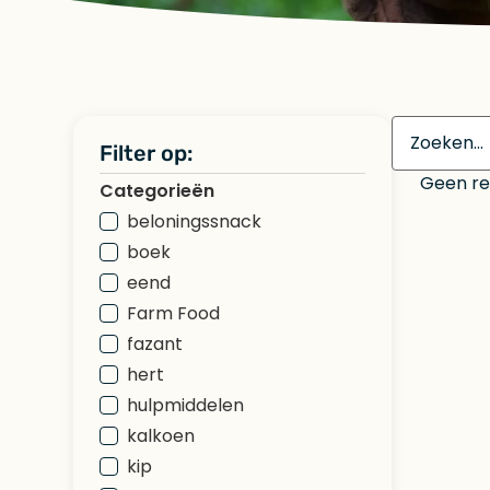
Filter op:
Geen res
Categorieën
beloningssnack
boek
eend
Farm Food
fazant
hert
hulpmiddelen
kalkoen
kip