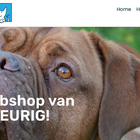
Home
H
ebshop van
EURIG!