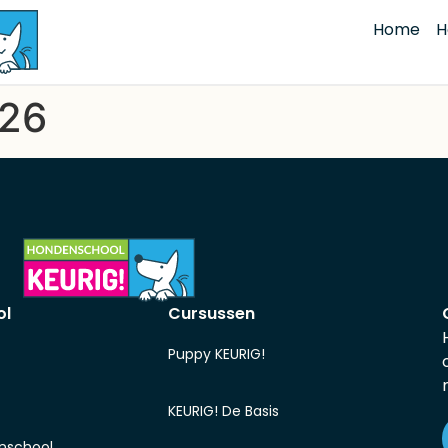
Home
H
/26
ol
Cursussen
Puppy KEURIG!
KEURIG! De Basis
nschool