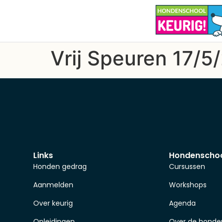
Vrij Speuren 17/5
Links
Hondenscho
Honden gedrag
Cursussen
Aanmelden
Workshops
Over keurig
Agenda
Opleidingen
Over de honde