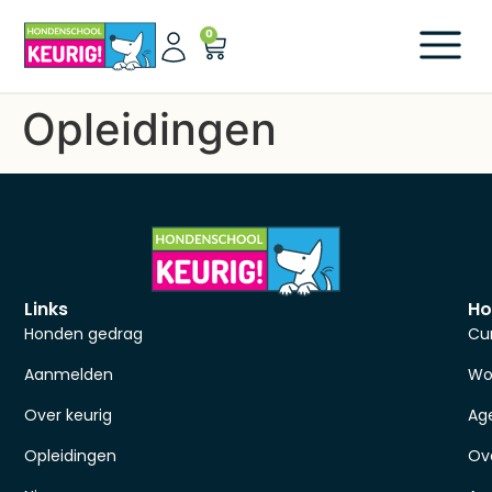
0
Opleidingen
Links
Ho
Honden gedrag
Cu
Aanmelden
Wo
Over keurig
Ag
Opleidingen
Ov